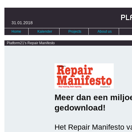
31.01.2018
Home
Kalender
Projects
About us
Platform21's Repair Manifesto
Meer dan een miljo
gedownload!
Het Repair Manifesto v