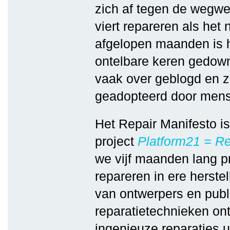
zich af tegen de wegw
viert repareren als het
afgelopen maanden is h
ontelbare keren gedown
vaak over geblogd en zi
geadopteerd door mens
Het Repair Manifesto i
project
Platform21 = Re
we vijf maanden lang p
repareren in ere herste
van ontwerpers en publi
reparatietechnieken ont
ingenieuze reparaties u