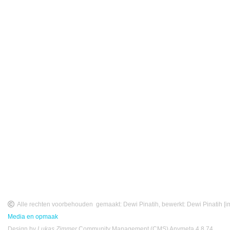
Alle rechten voorbehouden
gemaakt:
Dewi Pinatih
, bewerkt:
Dewi Pinatih
[i
Media en opmaak
Design by
Lukas Zimmer
Community Management (CMS)
Anymeta
4.8.74