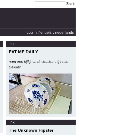
Zoek
Log in
/ engels
/ nederlands
link
EAT ME DAILY
nam een kijkje in de keuken bij Lotte
Dekker
link
The Unknown Hipster